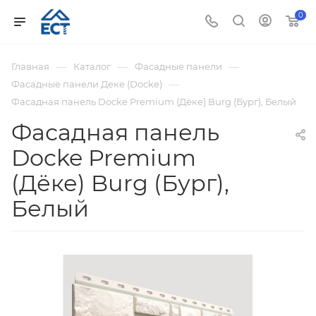
0
—
—
—
Главная
Каталог
Фасадные панели
—
Фасадные панели Деке (Docke)
Фасадная панель Docke Premium (Дёке) Burg (Бург), Белый
Фасадная панель
Docke Premium
(Дёке) Burg (Бург),
Белый