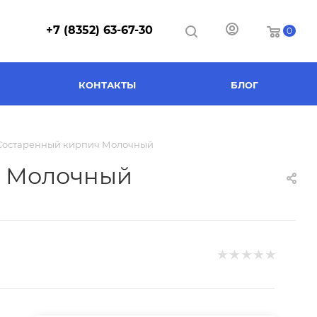
+7 (8352) 63-67-30
0
КОНТАКТЫ
БЛОГ
Отделочные материалы
Стеновые панели
 Состаренный кирпич Молочный
ч Молочный