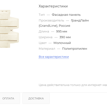
Характеристики
Тип
—
Фасадная панель
Производитель
—
ГрандЛайн
(GrandLine), Россия
Длина
—
995 мм
Ширина
—
390 мм
Цвет
—
Молочный
Материал
—
Полипропилен
Все характеристики
Цена действительна только для интернет-маг
ОПЛАТА
ДОСТАВКА