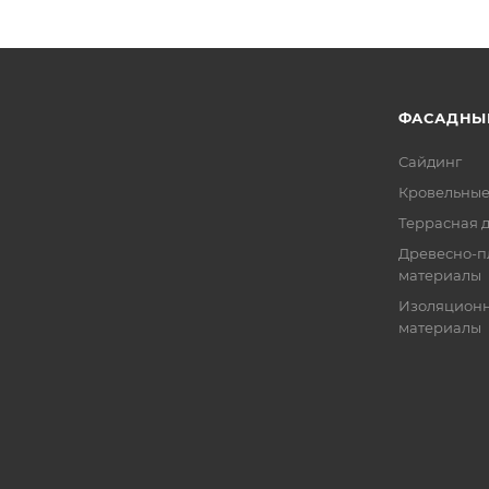
ФАСАДНЫ
Сайдинг
Кровельные
Террасная 
Древесно-п
материалы
Изоляцион
материалы