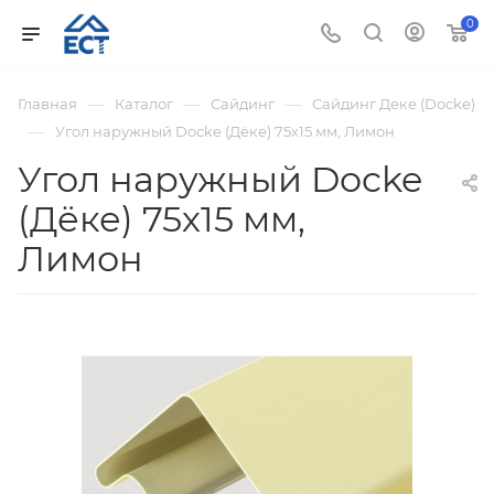
0
—
—
—
Главная
Каталог
Сайдинг
Сайдинг Деке (Docke)
—
Угол наружный Docke (Дёке) 75х15 мм, Лимон
Угол наружный Docke
(Дёке) 75х15 мм,
Лимон